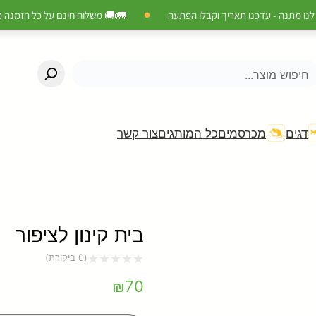
🚛
 משלוח חינם על כל הזמנה מעל 199 ₪ - לכולם, תמיד
🎂 יום הולדת לחיית המחמד? יש לנ
●
Searc
האזור האישי שלך בטיק ט
צור קשר
כל המותגים
מכרסמים
דגים
כל ההטבות במקום אחד – הרשמה קלה ומ
🎁 מארז מתנה בקניית מזון יבש מעל 1
🎂 מתנת יום הולדת לחיית ה
🚚 משלוח חינם והטבות בלעדיות לח
בית קינון לציפור
להצטרפות / התח
ביקורת)
0
(
דורג
₪
70
0