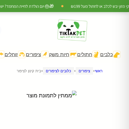
🎁
 יבש לכלב או לחתול מעל ₪199
🎂 יום הולדת לחיית המחמד? יש לנו
●
h
האזו
כלבים
חתולים
חיות משק
ציפורים
זוחלים
כל ה
🎁 מ
ראשי
ציפורים
כלובים לציפורים
בית קינון לציפור
>
>
>
🎂 מ
🚚 מ
להצט