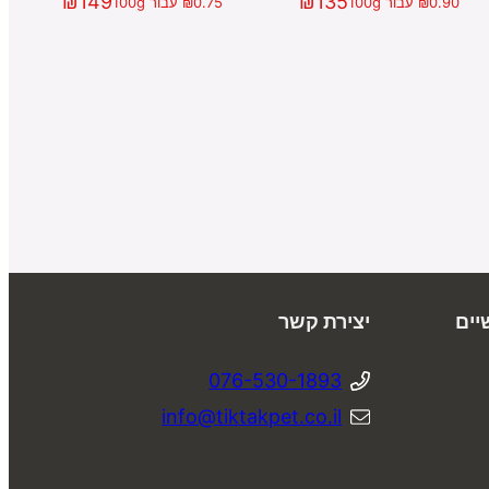
₪
149
₪
135
0.90
₪
עבור 100g
0.75
₪
עבור 100g
יים
יצירת קשר
076-530-1893
info@tiktakpet.co.il