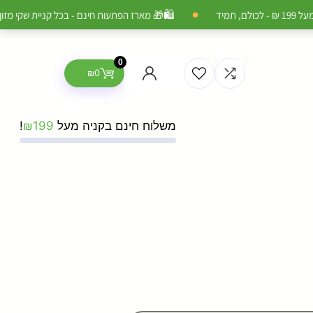
🛍️
 בכל קניית שקי מזון יבש לכלב או לחתול מעל ₪199

●
0
0
0
₪
0
!
₪
199
משלוח חינם בקניה מעל