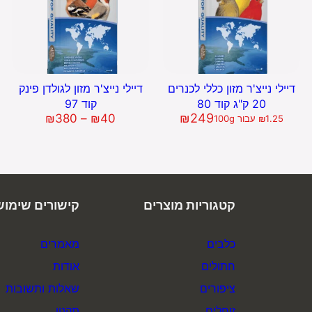
דיילי נייצ'ר מזון כללי לכנרים
דיילי נייצ'ר מזון לגולדן פינק
20 ק"ג קוד 80
קוד 97
249
₪
טווח
₪
380
–
₪
40
1.25
₪
עבור 100g
מחירים:
עד
קטגוריות מוצרים
קישורים שימוש
כלבים
מאמרים
חתולים
אודות
ציפורים
שאלות ותשובות
זוחלים
תקנון