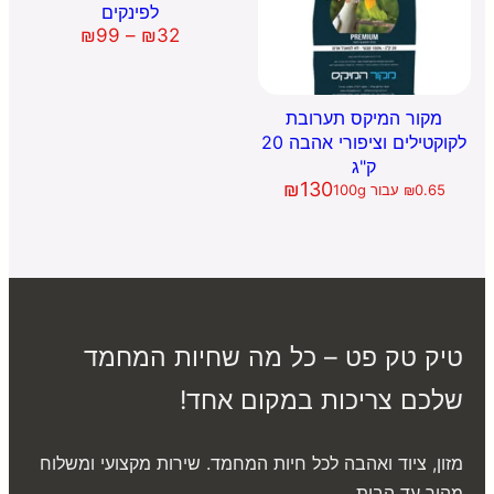
לפינקים
טווח
₪
99
–
₪
32
מחירים:
עד
מקור המיקס תערובת
לקוקטילים וציפורי אהבה 20
ק"ג
₪
130
0.65
₪
עבור 100g
טיק טק פט – כל מה שחיות המחמד
שלכם צריכות במקום אחד!
מזון, ציוד ואהבה לכל חיות המחמד. שירות מקצועי ומשלוח
מהיר עד הבית .