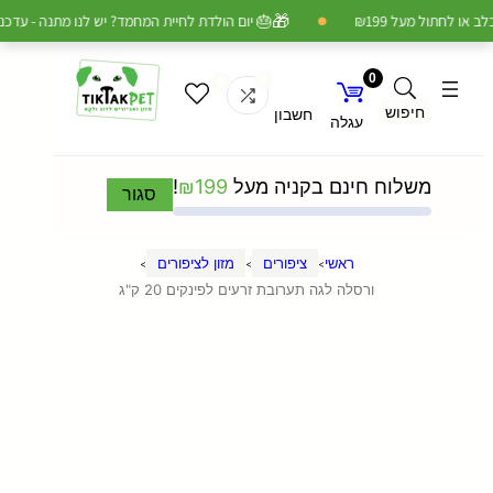
🎁
 לחתול מעל ₪199
🎂 יום הולדת לחיית המחמד? יש לנו מתנה - עדכנו 
●
0
0
0
חיפוש
חשבון
עגלה
משלוח חינם בקניה מעל
199
₪
!
סגור
ראשי
ציפורים
מזון לציפורים
>
>
>
ורסלה לגה תערובת זרעים לפינקים 20 ק"ג