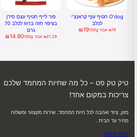
O'dog חטיף עוף קראנצ'י
פור לייף חטיף עצם סידן
לכלב
בציפוי חזה ברווז לכלב 70
₪
19
גרם
19
₪
עבור 100g
₪
14.90
21.29
₪
עבור 100g
טיק טק פט – כל מה שחיות המחמד שלכם
צריכות במקום אחד!
מזון, ציוד ואהבה לכל חיות המחמד. שירות מקצועי ומשלוח
מהיר עד הבית .
דברו איתנו