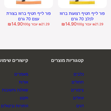
פור לייף חטיף רצועות ברווז
פור לייף חטיף ברווז בצורת
לכלב 70 גרם
עצם 70 גרם
₪
14.90
₪
14.90
21.29
₪
עבור 100g
21.29
₪
עבור 100g
קטגוריות מוצרים
קישורים שימוש
כלבים
מאמרים
חתולים
אודות
ציפורים
שאלות ותשובות
זוחלים
תקנון
דגים
החזרות וביטולים