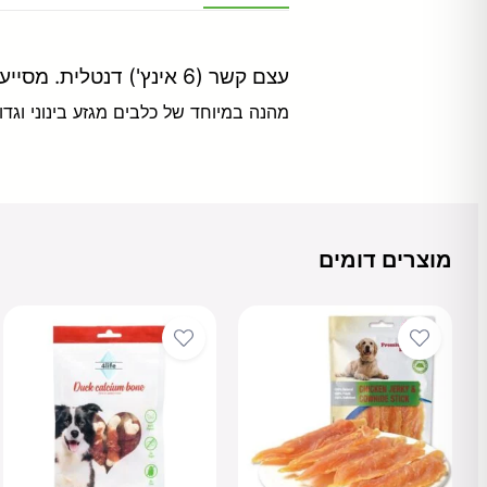
עצם קשר (6 אינץ') דנטלית. מסייעת לניקוי שיניים יסודי של הכלב תוך הסרת רובד אבן השן ומניעת ריחות לא נעימים.
מהנה במיוחד של כלבים מגזע בינוני וגדול
מוצרים דומים