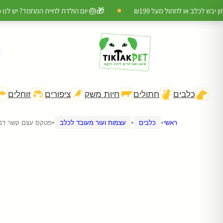
🎁
לכלב או לחתול מעל ₪199
🎂 יום הולדת לחיית המחמד? יש לנו מתנ
●
h
האזו
כלבים
חתולים
חיות משק
ציפורים
זוחלים
כל ה
🎁 מ
ראשי
כלבים
עצמות ועור מעובד לכלב
פטקס עצם קשר דנטלית 6
>
>
>
🎂 מ
🚚 מ
להצט