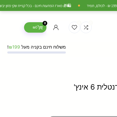
🛍️
🎁 מארז הפתעות חינם - בכל קניית שקי מזון יבש לכלב א
●
0
0
0
₪
0
משלוח חינם בקניה מעל
199
₪
!
6 אינץ'